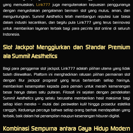
yang memuaskan,
Link777
juga mengutamakan kepuasan penggunanya
dengan menyediakan pengalaman bermain slot yang mulus, aman, dan
menguntungkan. Summit Aesthetics telah membangun reputasi luar biasa
dalam industri kecantikan, dan begitu pula Link777 yang terus berinovasi
untuk memberikan layanan terbaik bagi para pecinta slot online di seluruh
Indonesia.
Slot Jackpot Menggiurkan dan Standar Premium
ala Summit Aesthetics
Bagi para penggemar slot jackpot, Link777 adalah pilihan utama yang tidak
boleh dilewatkan. Platform ini menghadirkan ratusan pilihan permainan slot
dengan fitur jackpot progresif yang terus bertambah setiap harinya,
memberikan kesempatan kepada para pemain untuk meraih kemenangan
besar hanya dalam satu putaran. Filosofi ini sejalan dengan pendekatan
Summit Aesthetics yang selalu berusaha memberikan hasil maksimal bagi
setiap klien mereka — mulai dari perawatan kulit hingga prosedur estetika
canggih. Keduanya percaya bahwa setiap orang berhak mendapatkan yang
terbaik, baik dalam hal penampilan maupun kesenangan hiburan digital.
Kombinasi Sempurna antara Gaya Hidup Modern