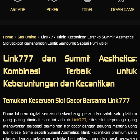
ARCADE
POKER
TOGEL
CRASH GAME
Home
»
Slot Online
» Link777 Klinik Kecantikan Estetika Summit Aesthetics –
Slot Jackpot Kemenangan Cantik Sempurna Seperti Putri Raja!
Link777 dan Summit Aesthetics:
Kombinasi Terbaik untuk
Keberuntungan dan Kecantikan
Temukan Keseruan Slot Gacor Bersama Link777
Dunia hiburan digital semakin berkembang pesat, dan salah satu platform
yang paling diminati saat ini adalah
Link777
, situs slot terpercaya yang
menawarkan berbagai permainan slot gacor dengan peluang menang yang
luar biasa. Sama seperti Summit Aesthetics, klinik kecantikan premium yang
dikenal dengan pelayanan estetika berkualitas tinggi dan hasil perawatan