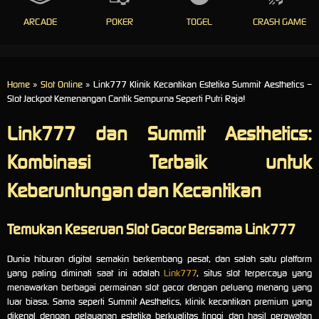
ARCADE
POKER
TOGEL
CRASH GAME
Home
»
Slot Online
» Link777 Klinik Kecantikan Estetika Summit Aesthetics –
Slot Jackpot Kemenangan Cantik Sempurna Seperti Putri Raja!
Link777 dan Summit Aesthetics:
Kombinasi Terbaik untuk
Keberuntungan dan Kecantikan
Temukan Keseruan Slot Gacor Bersama Link777
Dunia hiburan digital semakin berkembang pesat, dan salah satu platform
yang paling diminati saat ini adalah
Link777
, situs slot terpercaya yang
menawarkan berbagai permainan slot gacor dengan peluang menang yang
luar biasa. Sama seperti Summit Aesthetics, klinik kecantikan premium yang
dikenal dengan pelayanan estetika berkualitas tinggi dan hasil perawatan