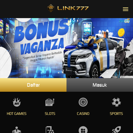
Daftar
Masuk
HOT GAMES
SLOTS
CASINO
SPORTS