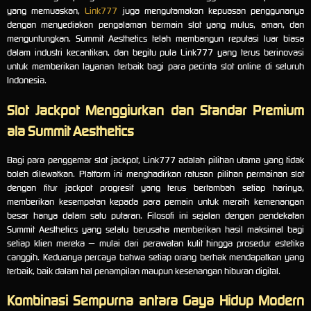
yang memuaskan,
Link777
juga mengutamakan kepuasan penggunanya
dengan menyediakan pengalaman bermain slot yang mulus, aman, dan
menguntungkan. Summit Aesthetics telah membangun reputasi luar biasa
dalam industri kecantikan, dan begitu pula Link777 yang terus berinovasi
untuk memberikan layanan terbaik bagi para pecinta slot online di seluruh
Indonesia.
Slot Jackpot Menggiurkan dan Standar Premium
ala Summit Aesthetics
Bagi para penggemar slot jackpot, Link777 adalah pilihan utama yang tidak
boleh dilewatkan. Platform ini menghadirkan ratusan pilihan permainan slot
dengan fitur jackpot progresif yang terus bertambah setiap harinya,
memberikan kesempatan kepada para pemain untuk meraih kemenangan
besar hanya dalam satu putaran. Filosofi ini sejalan dengan pendekatan
Summit Aesthetics yang selalu berusaha memberikan hasil maksimal bagi
setiap klien mereka — mulai dari perawatan kulit hingga prosedur estetika
canggih. Keduanya percaya bahwa setiap orang berhak mendapatkan yang
terbaik, baik dalam hal penampilan maupun kesenangan hiburan digital.
Kombinasi Sempurna antara Gaya Hidup Modern