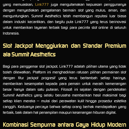
yang memuaskan,
Link777
juga mengutamakan kepuasan penggunanya
dengan menyediakan pengalaman bermain slot yang mulus, aman, dan
menguntungkan. Summit Aesthetics telah membangun reputasi luar biasa
dalam industri kecantikan, dan begitu pula Link777 yang terus berinovasi
untuk memberikan layanan terbaik bagi para pecinta slot online di seluruh
Indonesia.
Slot Jackpot Menggiurkan dan Standar Premium
ala Summit Aesthetics
Bagi para penggemar slot jackpot, Link777 adalah pilihan utama yang tidak
boleh dilewatkan. Platform ini menghadirkan ratusan pilihan permainan slot
dengan fitur jackpot progresif yang terus bertambah setiap harinya,
memberikan kesempatan kepada para pemain untuk meraih kemenangan
besar hanya dalam satu putaran. Filosofi ini sejalan dengan pendekatan
Summit Aesthetics yang selalu berusaha memberikan hasil maksimal bagi
setiap klien mereka — mulai dari perawatan kulit hingga prosedur estetika
canggih. Keduanya percaya bahwa setiap orang berhak mendapatkan yang
terbaik, baik dalam hal penampilan maupun kesenangan hiburan digital.
Kombinasi Sempurna antara Gaya Hidup Modern