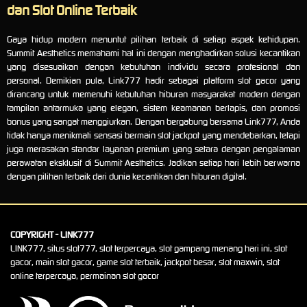
dan Slot Online Terbaik
Gaya hidup modern menuntut pilihan terbaik di setiap aspek kehidupan.
Summit Aesthetics memahami hal ini dengan menghadirkan solusi kecantikan
yang disesuaikan dengan kebutuhan individu secara profesional dan
personal. Demikian pula, Link777 hadir sebagai platform slot gacor yang
dirancang untuk memenuhi kebutuhan hiburan masyarakat modern dengan
tampilan antarmuka yang elegan, sistem keamanan berlapis, dan promosi
bonus yang sangat menggiurkan. Dengan bergabung bersama Link777, Anda
tidak hanya menikmati sensasi bermain slot jackpot yang mendebarkan, tetapi
juga merasakan standar layanan premium yang setara dengan pengalaman
perawatan eksklusif di Summit Aesthetics. Jadikan setiap hari lebih berwarna
dengan pilihan terbaik dari dunia kecantikan dan hiburan digital.
COPYRIGHT - LINK777
LINK777, situs slot777, slot terpercaya, slot gampang menang hari ini, slot
gacor, main slot gacor, game slot terbaik, jackpot besar, slot maxwin, slot
online terpercaya, permainan slot gacor