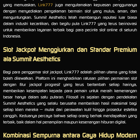
yang memuaskan,
Link777
juga mengutamakan kepuasan penggunanya
dengan menyediakan pengalaman bermain slot yang mulus, aman, dan
menguntungkan. Summit Aesthetics telah membangun reputasi luar biasa
dalam industri kecantikan, dan begitu pula Link777 yang terus berinovasi
untuk memberikan layanan terbaik bagi para pecinta slot online di seluruh
Indonesia.
Slot Jackpot Menggiurkan dan Standar Premium
ala Summit Aesthetics
Bagi para penggemar slot jackpot, Link777 adalah pilihan utama yang tidak
boleh dilewatkan. Platform ini menghadirkan ratusan pilihan permainan slot
dengan fitur jackpot progresif yang terus bertambah setiap harinya,
memberikan kesempatan kepada para pemain untuk meraih kemenangan
besar hanya dalam satu putaran. Filosofi ini sejalan dengan pendekatan
Summit Aesthetics yang selalu berusaha memberikan hasil maksimal bagi
setiap klien mereka — mulai dari perawatan kulit hingga prosedur estetika
canggih. Keduanya percaya bahwa setiap orang berhak mendapatkan yang
terbaik, baik dalam hal penampilan maupun kesenangan hiburan digital.
Kombinasi Sempurna antara Gaya Hidup Modern