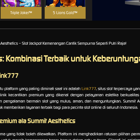
Triple Joker™
5 Lions Gold™
 Aesthetics – Slot Jackpot Kemenangan Cantik Sempurna Seperti Putri Raja!
s: Kombinasi Terbaik untuk Keberuntun
Link777
u platform yang paling diminati saat ini adalah
Link777
, situs slot terpercaya 
klinik kecantikan premium yang dikenal dengan pelayanan estetika berkualit
ngalaman bermain slot yang mulus, aman, dan menguntungkan. Summit Aesth
k memberikan layanan terbaik bagi para pecinta slot online di seluruh Indonesia.
remium ala Summit Aesthetics
ma yang tidak boleh dilewatkan. Platform ini menghadirkan ratusan pilihan perma