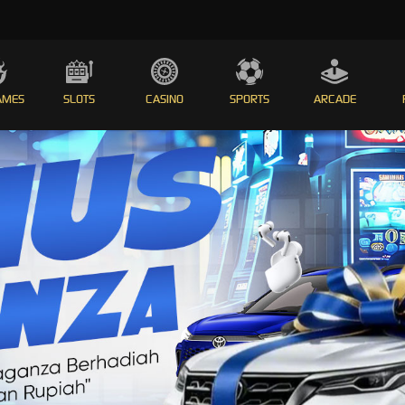
AMES
SLOTS
CASINO
SPORTS
ARCADE