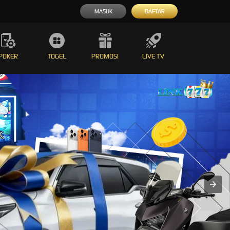
MASUK
DAFTAR
POKER
TOGEL
PROMOSI
LIVE TV