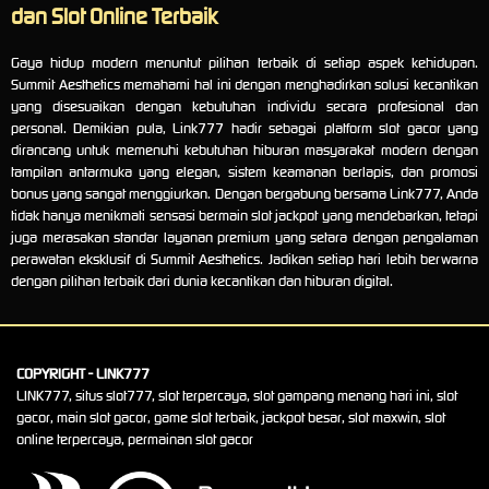
dan Slot Online Terbaik
Gaya hidup modern menuntut pilihan terbaik di setiap aspek kehidupan.
Summit Aesthetics memahami hal ini dengan menghadirkan solusi kecantikan
yang disesuaikan dengan kebutuhan individu secara profesional dan
personal. Demikian pula, Link777 hadir sebagai platform slot gacor yang
dirancang untuk memenuhi kebutuhan hiburan masyarakat modern dengan
tampilan antarmuka yang elegan, sistem keamanan berlapis, dan promosi
bonus yang sangat menggiurkan. Dengan bergabung bersama Link777, Anda
tidak hanya menikmati sensasi bermain slot jackpot yang mendebarkan, tetapi
juga merasakan standar layanan premium yang setara dengan pengalaman
perawatan eksklusif di Summit Aesthetics. Jadikan setiap hari lebih berwarna
dengan pilihan terbaik dari dunia kecantikan dan hiburan digital.
COPYRIGHT - LINK777
LINK777, situs slot777, slot terpercaya, slot gampang menang hari ini, slot
gacor, main slot gacor, game slot terbaik, jackpot besar, slot maxwin, slot
online terpercaya, permainan slot gacor