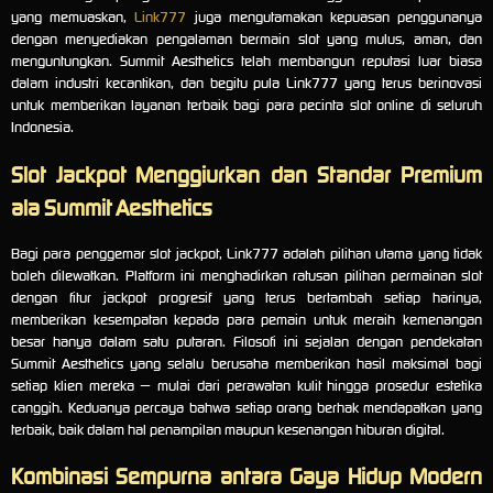
yang memuaskan,
Link777
juga mengutamakan kepuasan penggunanya
dengan menyediakan pengalaman bermain slot yang mulus, aman, dan
menguntungkan. Summit Aesthetics telah membangun reputasi luar biasa
dalam industri kecantikan, dan begitu pula Link777 yang terus berinovasi
untuk memberikan layanan terbaik bagi para pecinta slot online di seluruh
Indonesia.
Slot Jackpot Menggiurkan dan Standar Premium
ala Summit Aesthetics
Bagi para penggemar slot jackpot, Link777 adalah pilihan utama yang tidak
boleh dilewatkan. Platform ini menghadirkan ratusan pilihan permainan slot
dengan fitur jackpot progresif yang terus bertambah setiap harinya,
memberikan kesempatan kepada para pemain untuk meraih kemenangan
besar hanya dalam satu putaran. Filosofi ini sejalan dengan pendekatan
Summit Aesthetics yang selalu berusaha memberikan hasil maksimal bagi
setiap klien mereka — mulai dari perawatan kulit hingga prosedur estetika
canggih. Keduanya percaya bahwa setiap orang berhak mendapatkan yang
terbaik, baik dalam hal penampilan maupun kesenangan hiburan digital.
Kombinasi Sempurna antara Gaya Hidup Modern