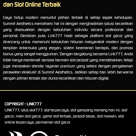
dan Slot Online Terbaik
Gaya hidup modern menuntut pilihan terbaik di setiap aspek kehidupan.
Summit Aesthetics memahami hal ini dengan menghadirkan solusi kecantikan
yang disesuaikan dengan kebutuhan individu secara profesional dan
personal. Demikian pula, Link777 hadir sebagai platform slot gacor yang
dirancang untuk memenuhi kebutuhan hiburan masyarakat modern dengan
tampilan antarmuka yang elegan, sistem keamanan berlapis, dan promosi
bonus yang sangat menggiurkan. Dengan bergabung bersama Link777, Anda
tidak hanya menikmati sensasi bermain slot jackpot yang mendebarkan, tetapi
juga merasakan standar layanan premium yang setara dengan pengalaman
perawatan eksklusif di Summit Aesthetics. Jadikan setiap hari lebih berwarna
dengan pilihan terbaik dari dunia kecantikan dan hiburan digital.
COPYRIGHT - LINK777
LINK777, situs slot777, slot terpercaya, slot gampang menang hari ini, slot
gacor, main slot gacor, game slot terbaik, jackpot besar, slot maxwin, slot
online terpercaya, permainan slot gacor