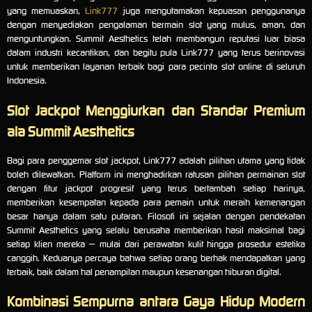
yang memuaskan,
Link777
juga mengutamakan kepuasan penggunanya
dengan menyediakan pengalaman bermain slot yang mulus, aman, dan
menguntungkan. Summit Aesthetics telah membangun reputasi luar biasa
dalam industri kecantikan, dan begitu pula Link777 yang terus berinovasi
untuk memberikan layanan terbaik bagi para pecinta slot online di seluruh
Indonesia.
Slot Jackpot Menggiurkan dan Standar Premium
ala Summit Aesthetics
Bagi para penggemar slot jackpot, Link777 adalah pilihan utama yang tidak
boleh dilewatkan. Platform ini menghadirkan ratusan pilihan permainan slot
dengan fitur jackpot progresif yang terus bertambah setiap harinya,
memberikan kesempatan kepada para pemain untuk meraih kemenangan
besar hanya dalam satu putaran. Filosofi ini sejalan dengan pendekatan
Summit Aesthetics yang selalu berusaha memberikan hasil maksimal bagi
setiap klien mereka — mulai dari perawatan kulit hingga prosedur estetika
canggih. Keduanya percaya bahwa setiap orang berhak mendapatkan yang
terbaik, baik dalam hal penampilan maupun kesenangan hiburan digital.
Kombinasi Sempurna antara Gaya Hidup Modern