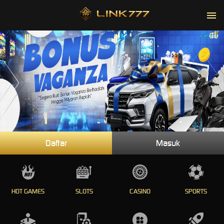
Daftar
Masuk
HOT GAMES
SLOTS
CASINO
SPORTS